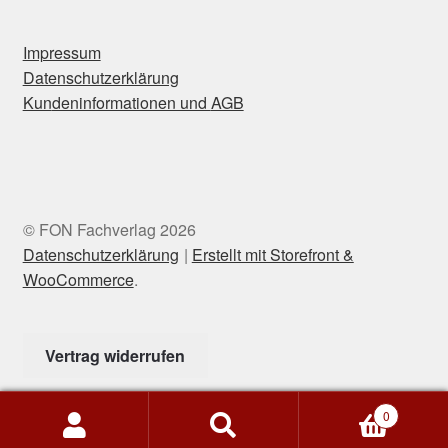
Impressum
Datenschutzerklärung
Kun
deninformationen und
AGB
© FON Fachverlag 2026
Datenschutzerklärung
Erstellt mit Storefront &
WooCommerce
.
Vertrag widerrufen
0
Suchen
Suchen