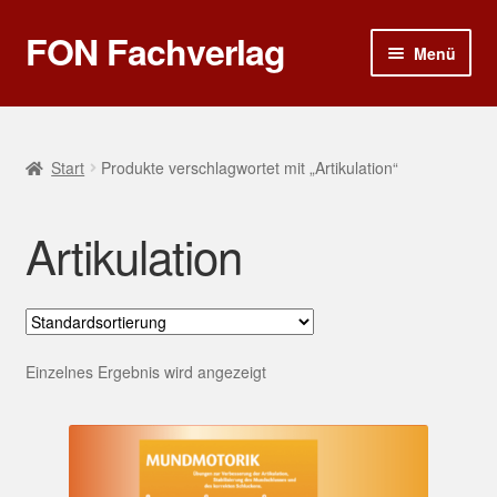
FON Fachverlag
Zur
Zum
Menü
Navigation
Inhalt
springen
springen
Home
Sprech- und Sprachtherapie
Start
Produkte verschlagwortet mit „Artikulation“
Rhetorik und Kommunikation
Artikulation
Ergotherapie
Poster
Einzelnes Ergebnis wird angezeigt
Gutscheine
Warenkorb