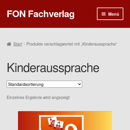
FON Fachverlag
Zur
Zum
Menü
Navigation
Inhalt
springen
springen
Home
Sprech- und Sprachtherapie
Start
Produkte verschlagwortet mit „Kinderaussprache“
Rhetorik und Kommunikation
Kinderaussprache
Ergotherapie
Poster
Einzelnes Ergebnis wird angezeigt
Gutscheine
Warenkorb