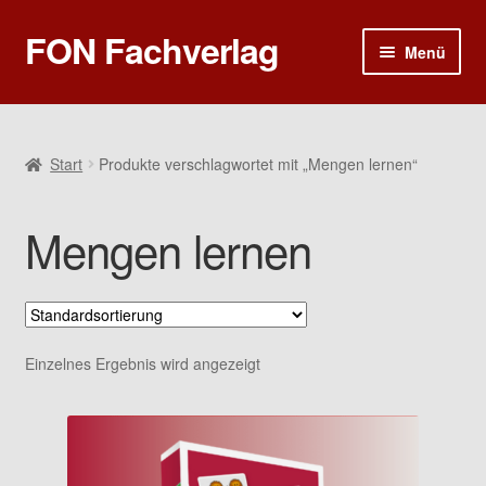
FON Fachverlag
Zur
Zum
Menü
Navigation
Inhalt
springen
springen
Home
Sprech- und Sprachtherapie
Start
Produkte verschlagwortet mit „Mengen lernen“
Rhetorik und Kommunikation
Mengen lernen
Ergotherapie
Poster
Einzelnes Ergebnis wird angezeigt
Gutscheine
Warenkorb