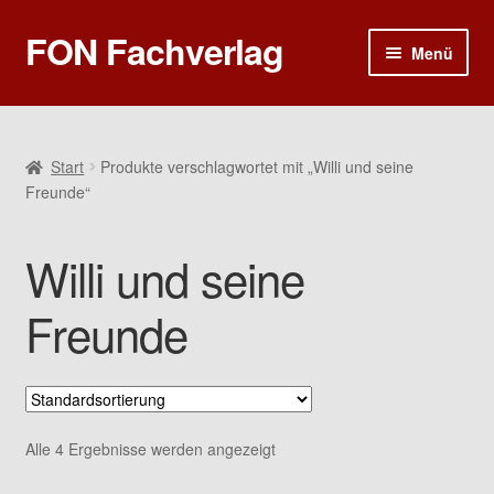
FON Fachverlag
Zur
Zum
Menü
Navigation
Inhalt
springen
springen
Home
Sprech- und Sprachtherapie
Start
Produkte verschlagwortet mit „Willi und seine
Freunde“
Rhetorik und Kommunikation
Willi und seine
Ergotherapie
Freunde
Poster
Gutscheine
Alle 4 Ergebnisse werden angezeigt
Warenkorb