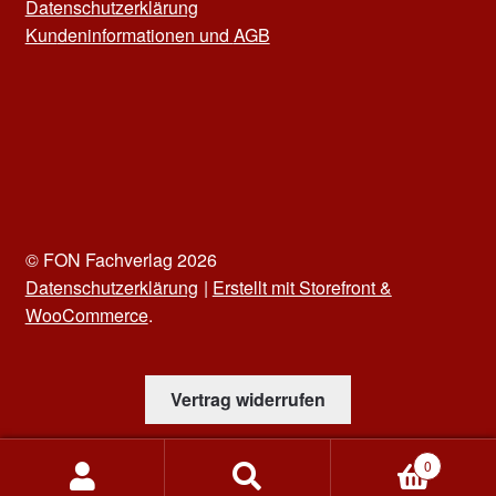
Datenschutzerklärung
Kun
deninformationen und
AGB
© FON Fachverlag 2026
Datenschutzerklärung
Erstellt mit Storefront &
WooCommerce
.
Vertrag widerrufen
0
Suchen
Suchen