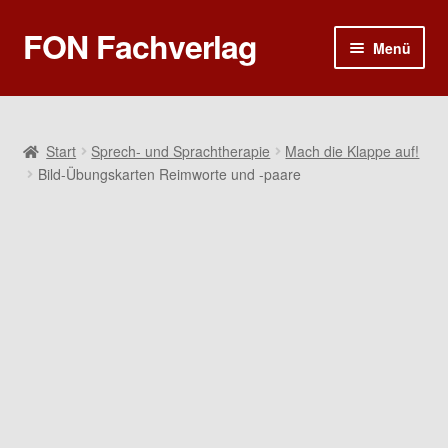
FON Fachverlag
Zur
Zum
Menü
Navigation
Inhalt
springen
springen
Home
Sprech- und Sprachtherapie
Start
Sprech- und Sprachtherapie
Mach die Klappe auf!
Bild-Übungskarten Reimworte und -paare
Rhetorik und Kommunikation
Ergotherapie
Poster
Gutscheine
Warenkorb