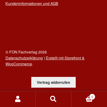
Kun
deninformationen und
AGB
© FON Fachverlag 2026
Datenschutzerklärung
Erstellt mit Storefront &
WooCommerce
.
Vertrag widerrufen
0
Suchen
Suchen
nach: