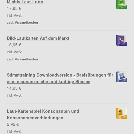
Michis Laut-Lotto
17,95
€
inkl. MwSt.
zzgl.
Versandkosten
Bild-Lautkarten Auf dem Markt
16,95
€
inkl. MwSt.
zzgl.
Versandkosten
Stimmtraining Downloadversion - Basisübungen für
eine resonanzreiche und kräftige Stimme
14,95
€
inkl. MwSt.
Laut-Kartenspiel Konsonanten und
Konsonantenverbindungen
5,95
€
inkl. MwSt.