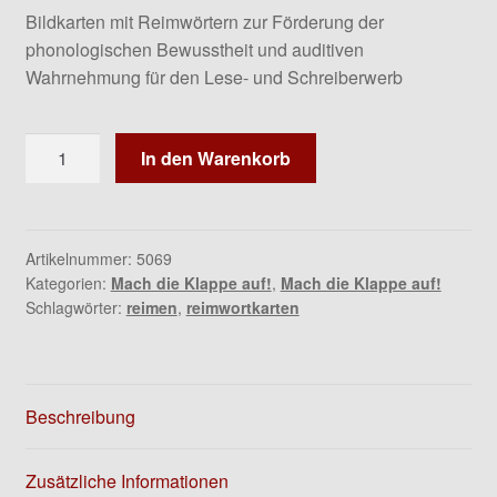
Bildkarten mit Reimwörtern zur Förderung der
phonologischen Bewusstheit und auditiven
Wahrnehmung für den Lese- und Schreiberwerb
Bild-
In den Warenkorb
Übungskarten
Reimworte
und
-
Artikelnummer:
5069
Kategorien:
Mach die Klappe auf!
,
Mach die Klappe auf!
paare
Schlagwörter:
reimen
,
reimwortkarten
Menge
Beschreibung
Zusätzliche Informationen