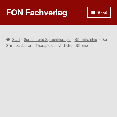
FON Fachverlag
Zur
Zum
Menü
Navigation
Inhalt
springen
springen
Home
Sprech- und Sprachtherapie
Start
Sprech- und Sprachtherapie
Stimmtraining
Der
Stimmzauberer – Therapie der kindlichen Stimme
Rhetorik und Kommunikation
Ergotherapie
Poster
Gutscheine
Warenkorb