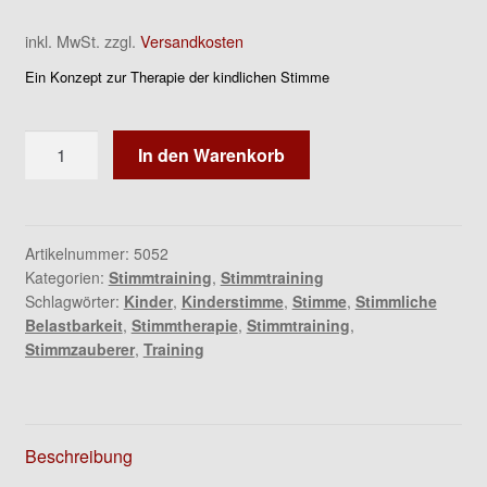
inkl. MwSt.
zzgl.
Versandkosten
Ein Konzept zur Therapie der kindlichen Stimme
Der
In den Warenkorb
Stimmzauberer
-
Therapie
der
Artikelnummer:
5052
Kategorien:
Stimmtraining
,
Stimmtraining
kindlichen
Schlagwörter:
Kinder
,
Kinderstimme
,
Stimme
,
Stimmliche
Stimme
Belastbarkeit
,
Stimmtherapie
,
Stimmtraining
,
Menge
Stimmzauberer
,
Training
Beschreibung